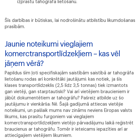
izprastu tahogrāfa lietošanu.
Šīs darbības ir būtiskas, lai nodrošinātu atbilstību likumdošanas
prasībām.
Jaunie noteikumi vieglajiem
komerctransportlīdzekļiem – kas vēl
jāņem vērā?
Papildus šīm ļoti specifiskajām saistībām saistībā ar tahogrāfa
lietošanu rodas arī konkrētāki jautājumi: kas notiek, ja šīs
klases transportlīdzeklis (2,5 līdz 3,5 tonnas) tiek izmantots
gan vietēji, gan starptautiski? Vai arī vietējiem braucieniem ir
jābūt dokumentētiem ar tahogrāfu? Pašreiz atbilde uz šo
jautājumu ir vienkārša: Nē. Šajā gadījumā attiecas vietējie
noteikumi, un pašlaik mums nav zināms neviens Eiropas valsts
likums, kas prasītu furgoniem vai vieglajiem
komerctransportlīdzekļiem vietējo pārvadājumu laikā reģistrēt
braucienus ar tahogrāfu. Tomēr ir ieteicams iepazīties arī ar
attiecīgajiem vietējiem likumiem.