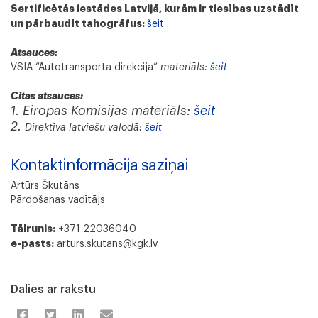
Sertificētās iestādes Latvijā, kurām ir tiesības uzstādīt
un pārbaudīt tahogrāfus:
šeit
Atsauces:
VSIA “Autotransporta direkcija”
materiāls:
šeit
Citas atsauces:
1. Eiropas Komisijas materiāls:
šeit
2.
Direktīva latviešu valodā:
šeit
Kontaktinformācija saziņai
Artūrs Škutāns
Pārdošanas vadītājs
Tālrunis:
+371 22036040
e-pasts:
arturs.skutans@kgk.lv
Dalies ar rakstu