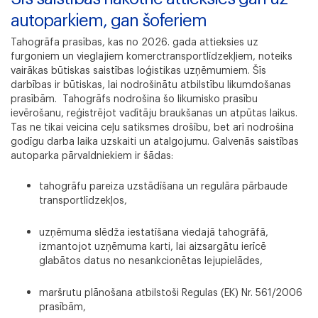
autoparkiem, gan šoferiem
Tahogrāfa prasības, kas no 2026. gada attieksies uz
furgoniem un vieglajiem komerctransportlīdzekļiem, noteiks
vairākas būtiskas saistības loģistikas uzņēmumiem. Šīs
darbības ir būtiskas, lai nodrošinātu atbilstību likumdošanas
prasībām. Tahogrāfs nodrošina šo likumisko prasību
ievērošanu, reģistrējot vadītāju braukšanas un atpūtas laikus.
Tas ne tikai veicina ceļu satiksmes drošību, bet arī nodrošina
godīgu darba laika uzskaiti un atalgojumu. Galvenās saistības
autoparka pārvaldniekiem ir šādas:
tahogrāfu pareiza uzstādīšana un regulāra pārbaude
transportlīdzekļos,
uzņēmuma slēdža iestatīšana viedajā tahogrāfā,
izmantojot uzņēmuma karti, lai aizsargātu ierīcē
glabātos datus no nesankcionētas lejupielādes,
maršrutu plānošana atbilstoši Regulas (EK) Nr. 561/2006
prasībām,