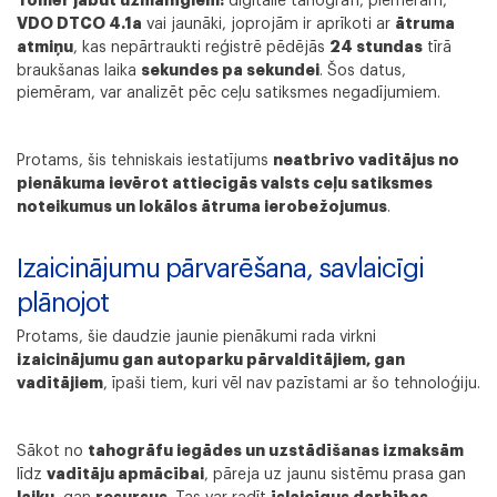
Tomēr jābūt uzmanīgiem:
digitālie tahogrāfi, piemēram,
VDO DTCO 4.1a
ātruma
vai jaunāki, joprojām ir aprīkoti ar
atmiņu
24 stundas
, kas nepārtraukti reģistrē pēdējās
tīrā
sekundes pa sekundei
braukšanas laika
. Šos datus,
piemēram, var analizēt pēc ceļu satiksmes negadījumiem.
neatbrīvo vadītājus no
Protams, šis tehniskais iestatījums
pienākuma ievērot attiecīgās valsts ceļu satiksmes
noteikumus un lokālos ātruma ierobežojumus
.
Izaicinājumu pārvarēšana, savlaicīgi
plānojot
Protams, šie daudzie jaunie pienākumi rada virkni
izaicinājumu gan autoparku pārvaldītājiem, gan
vadītājiem
, īpaši tiem, kuri vēl nav pazīstami ar šo tehnoloģiju.
tahogrāfu iegādes un uzstādīšanas izmaksām
Sākot no
vadītāju apmācībai
līdz
, pāreja uz jaunu sistēmu prasa gan