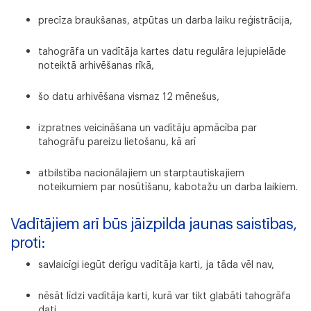
precīza braukšanas, atpūtas un darba laiku reģistrācija,
tahogrāfa un vadītāja kartes datu regulāra lejupielāde
noteiktā arhivēšanas rīkā,
šo datu arhivēšana vismaz 12 mēnešus,
izpratnes veicināšana un vadītāju apmācība par
tahogrāfu pareizu lietošanu, kā arī
atbilstība nacionālajiem un starptautiskajiem
noteikumiem par nosūtīšanu, kabotažu un darba laikiem.
Vadītājiem arī būs jāizpilda jaunas saistības,
proti:
savlaicīgi iegūt derīgu vadītāja karti, ja tāda vēl nav,
nēsāt līdzi vadītāja karti, kurā var tikt glabāti tahogrāfa
dati,