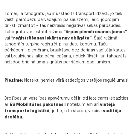
Tomēr, ja tahogrāfs jau ir uzstādīts transportlīdzeklī, jo tiek
veikti pārrobežu pārvadājumi pa sauszemi, ierīci joprojām
drīkst izmantot – tas neizraisīs negatīvas sekas pārbaudēs.
“ārpus piemērošanas jomas”
Tahogrāfu var iestatīt režīmā
“reģistrēšanas iekārta nav obligāta”
vai
. Šajā režīmā
tahogrāfs turpina reģistrēt pilnu datu kopumu. Taču
pārkāpumi, piemēram, braukšana bez derīgas vadītāja kartes
vai braukšanas laika pārsniegšana, netiek fiksēti, un tahogrāfs
neizdod brīdinājuma signālus par šādiem gadījumiem.
Piezīme:
Noteikti ņemiet vērā attiecīgos vietējos regulējumus!
Drošības un veselības apsvērumu dēļ ir ļoti ieteicams iepazīties
ES Mobilitātes pakotnes I
vietējā
ar
noteikumiem arī
transporta loģistikā
vadītāju
, jo tie, cita starpā, veicina
drošību
.