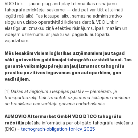
VDO Link — jauno plug-and-play telemātikas risinājumu
tahogrāfa priekšējai saskarnei — dati pat var tikt attālināti
iegūti reāllaikā. Tas ietaupa laiku, samazina administratīvo
slogu un uzlabo operativitāti ikdienas darbā. VDO Link ir
elastīgs un izmaksu ziņā efektīvs risinājums, īpaši mazām un
vidējām uzņēmumu ar jauktu vai pagaidu autoparku
vajadzībām.
Mēs iesakām visiem loģistikas uzņēmumiem jau tagad
sākt gatavoties gaidāmajai tahogrāfu uzstādīšanai. Tas
ChatGPT saka:
garantē veiksmīgu pāreju un ļauj izmantot tahogrāfa
prasību pozitīvos ieguvumus gan autoparkiem, gan
vadītājiem.
[1]
Dažas atvieglojumu iespējas pastāv — piemēram, ja
transportlīdzekļi tiek izmantoti uzņēmuma iekšējiem mērķiem
ChatGPT saka:
un braukšana nav vadītāja galvenā nodarbošanās
.
AUMOVIO Aftermarket GmbH VDO DTCO tahogrāfu
ražotāja
plašāka informācija par obligāto tahogrāfu ieviešanu
(ENG) –
tachograph-obligation-for-lcv_2025