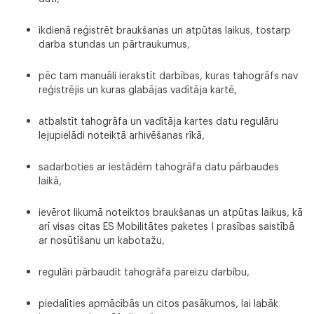
ikdienā reģistrēt braukšanas un atpūtas laikus, tostarp
darba stundas un pārtraukumus,
pēc tam manuāli ierakstīt darbības, kuras tahogrāfs nav
reģistrējis un kuras glabājas vadītāja kartē,
atbalstīt tahogrāfa un vadītāja kartes datu regulāru
lejupielādi noteiktā arhivēšanas rīkā,
sadarboties ar iestādēm tahogrāfa datu pārbaudes
laikā,
ievērot likumā noteiktos braukšanas un atpūtas laikus, kā
arī visas citas ES Mobilitātes paketes I prasības saistībā
ar nosūtīšanu un kabotažu,
regulāri pārbaudīt tahogrāfa pareizu darbību,
piedalīties apmācībās un citos pasākumos, lai labāk