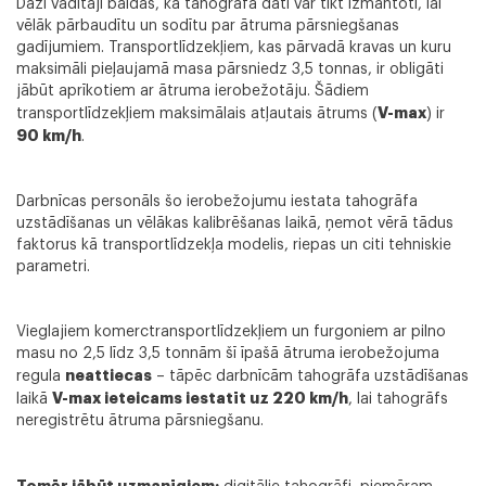
Daži vadītāji baidās, ka tahogrāfa dati var tikt izmantoti, lai
vēlāk pārbaudītu un sodītu par ātruma pārsniegšanas
gadījumiem. Transportlīdzekļiem, kas pārvadā kravas un kuru
maksimāli pieļaujamā masa pārsniedz 3,5 tonnas, ir obligāti
jābūt aprīkotiem ar ātruma ierobežotāju. Šādiem
V-max
transportlīdzekļiem maksimālais atļautais ātrums (
) ir
90 km/h
.
Darbnīcas personāls šo ierobežojumu iestata tahogrāfa
uzstādīšanas un vēlākas kalibrēšanas laikā, ņemot vērā tādus
faktorus kā transportlīdzekļa modelis, riepas un citi tehniskie
parametri.
Vieglajiem komerctransportlīdzekļiem un furgoniem ar pilno
masu no 2,5 līdz 3,5 tonnām šī īpašā ātruma ierobežojuma
neattiecas
regula
– tāpēc darbnīcām tahogrāfa uzstādīšanas
V-max ieteicams iestatīt uz 220 km/h
laikā
, lai tahogrāfs
neregistrētu ātruma pārsniegšanu.