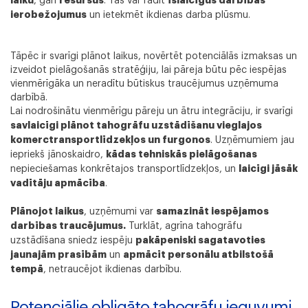
laiku
resursus
īslaicīgus darbības
, gan
. Tas var radīt
ierobežojumus
un ietekmēt ikdienas darba plūsmu.
Tāpēc ir svarīgi plānot laikus, novērtēt potenciālās izmaksas un
izveidot pielāgošanās stratēģiju, lai pāreja būtu pēc iespējas
vienmērīgāka un neradītu būtiskus traucējumus uzņēmuma
darbībā.
Lai nodrošinātu vienmērīgu pāreju un ātru integrāciju, ir svarīgi
savlaicīgi plānot tahogrāfu uzstādīšanu vieglajos
ChatGPT saka:
komerctransportlīdzekļos un furgonos
. Uzņēmumiem jau
kādas tehniskās pielāgošanas
iepriekš jānoskaidro,
laicīgi jāsāk
nepieciešamas konkrētajos transportlīdzekļos, un
vadītāju apmācība
.
Plānojot laikus
samazināt iespējamos
, uzņēmumi var
darbības traucējumus.
Turklāt, agrīna tahogrāfu
pakāpeniski sagatavoties
uzstādīšana sniedz iespēju
jaunajām prasībām
apmācīt personālu atbilstošā
un
tempā
, netraucējot ikdienas darbību.
Potenciālie obligāto tahogrāfu ieguvumi