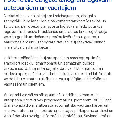
ChatGPT saka:
autoparkiem un vadītājiem
Neskatoties uz sākotnējiem izaicinājumiem, obligāto
tahogrāfu ieviešana vieglajos komerctransportlīdzekļos un
furgonos pārrobežu transporta loģistikā sniedz būtiskus
ieguvumus. Precīza braukšanas un atpūtas laiku reģistrācija
veicina gan likumdošanas prasību ievērošanu, gan ceļu
satiksmes drošību. Tahogrāfa dati arī ļauj efektīvāk plānot
maršrutus un darba laikus.
Uzlabota plānošana ļauj autoparkiem sasniegt optimālu
transportlīdzekļu izmantošanu un samazināt tukšos
braucienus. Uzticami tahogrāfa dati var tikt izmantoti arī
nodevu aprēķināšanai vai darba laika uzskaitei. Turklāt šie dati
veido labu pamatu uzticībai un caurspīdīgām attiecībām ar
vadītājiem un klientiem.
Autoparki var vēl vairāk optimizēt darbību, izmantojot
autoparka pārvaldības programmatūru, piemēram, VDO Fleet.
Šī mākoņplatforma atbalsta automātisku vadītāja kartes un
masīvo datu analīzi, nodrošina rādītājus pārkāpumu analīzei un
vienkāršo visu svarīgo informāciju arhivēšanu. Savienojumā ar