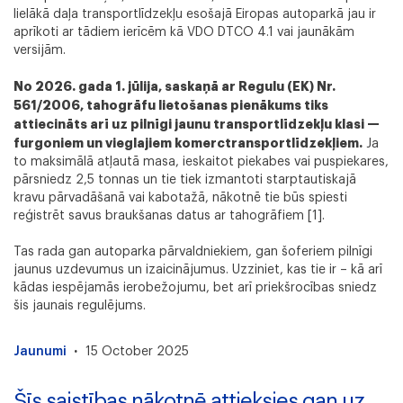
lielākā daļa transportlīdzekļu esošajā Eiropas autoparkā jau ir
aprīkoti ar tādiem ierīcēm kā VDO DTCO 4.1 vai jaunākām
versijām.
No 2026. gada 1. jūlija, saskaņā ar Regulu (EK) Nr.
561/2006, tahogrāfu lietošanas pienākums tiks
attiecināts arī uz pilnīgi jaunu transportlīdzekļu klasi —
furgoniem un vieglajiem komerctransportlīdzekļiem.
Ja
to maksimālā atļautā masa, ieskaitot piekabes vai puspiekares,
pārsniedz 2,5 tonnas un tie tiek izmantoti starptautiskajā
kravu pārvadāšanā vai kabotažā, nākotnē tie būs spiesti
reģistrēt savus braukšanas datus ar tahogrāfiem [1].
Tas rada gan autoparka pārvaldniekiem, gan šoferiem pilnīgi
jaunus uzdevumus un izaicinājumus. Uzziniet, kas tie ir – kā arī
kādas iespējamās ierobežojumu, bet arī priekšrocības sniedz
šis jaunais regulējums.
·
Jaunumi
15 October 2025
Šīs saistības nākotnē attieksies gan uz