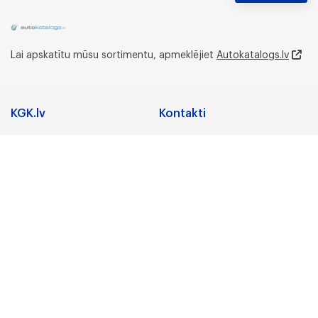
Lai apskatītu mūsu sortimentu, apmeklējiet
Autokatalogs.lv
KGK.lv
Kontakti
Adrese
Sadarbība
Nozares
Juridiskā adrese:
Preču zīmes
Gunāra Astras iela 3,
Rīga, LV-1084, Latvija
Karjera
Par uzņēmumu
Biroja un noliktavas
adrese:
KGK Grupa
Lidostas Parks 5,
“Vismaņi”,Mārupe,