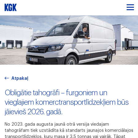
Atpakaļ
Obligātie tahogrāfi – furgoniem un
vieglajiem komerctransportlīdzekļiem būs
jāievieš 2026. gadā.
No 2023. gada augusta jaunā otrā versija viedajam
tahogrāfam tiek uzstādīta kā standarts jaunajos komerciālajos
transportlīdzekļos, kuru masa ir 3,5 tonnas vai vairāk. Tāpat