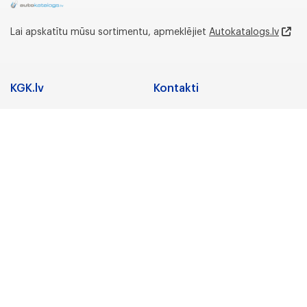
Lai apskatītu mūsu sortimentu, apmeklējiet
Autokatalogs.lv
KGK.lv
Kontakti
Adrese
Sadarbība
Nozares
Juridiskā adrese:
Preču zīmes
Gunāra Astras iela 3,
Rīga, LV-1084, Latvija
Karjera
Par uzņēmumu
Biroja un noliktavas
adrese:
KGK Grupa
Lidostas Parks 5,
“Vismaņi”,Mārupe,
KGK Grupa
Mārupes novads, LV-