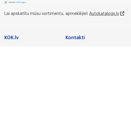
Lai apskatītu mūsu sortimentu, apmeklējiet
Autokatalogs.lv
KGK.lv
Kontakti
Adrese
Sadarbība
Nozares
Juridiskā adrese:
Preču zīmes
Gunāra Astras iela 3,
Rīga, LV-1084, Latvija
Karjera
Par uzņēmumu
Biroja un noliktavas
adrese:
KGK Grupa
Lidostas Parks 5,
“Vismaņi”,Mārupe,
KGK Grupa
Mārupes novads, LV-