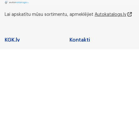
Lai apskatītu mūsu sortimentu, apmeklējiet
Autokatalogs.lv
KGK.lv
Kontakti
Adrese
Sadarbība
Nozares
Juridiskā adrese:
Preču zīmes
Gunāra Astras iela 3,
Rīga, LV-1084, Latvija
Karjera
Par uzņēmumu
Biroja un noliktavas
adrese:
KGK Grupa
Lidostas Parks 5,
“Vismaņi”,Mārupe,
KGK Grupa
Mārupes novads, LV-