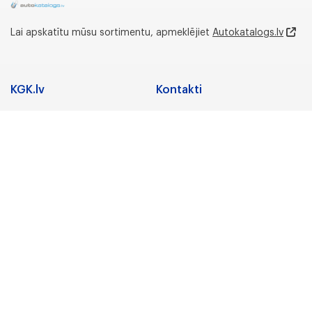
Lai apskatītu mūsu sortimentu, apmeklējiet
Autokatalogs.lv
KGK.lv
Kontakti
Adrese
Sadarbība
Nozares
Juridiskā adrese:
Preču zīmes
Gunāra Astras iela 3,
Rīga, LV-1084, Latvija
Karjera
Par uzņēmumu
Biroja un noliktavas
adrese:
KGK Grupa
Lidostas Parks 5,
“Vismaņi”,Mārupe,
KGK Grupa
Mārupes novads, LV-