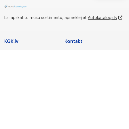
Lai apskatītu mūsu sortimentu, apmeklējiet
Autokatalogs.lv
KGK.lv
Kontakti
Adrese
Sadarbība
Nozares
Juridiskā adrese:
Preču zīmes
Gunāra Astras iela 3,
Rīga, LV-1084, Latvija
Karjera
Par uzņēmumu
Biroja un noliktavas
adrese:
KGK Grupa
Lidostas Parks 5,
“Vismaņi”,Mārupe,
KGK Grupa
Mārupes novads, LV-