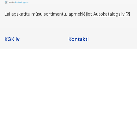
Lai apskatītu mūsu sortimentu, apmeklējiet
Autokatalogs.lv
KGK.lv
Kontakti
Adrese
Sadarbība
Nozares
Juridiskā adrese:
Preču zīmes
Gunāra Astras iela 3,
Rīga, LV-1084, Latvija
Karjera
Par uzņēmumu
Biroja un noliktavas
adrese:
KGK Grupa
Lidostas Parks 5,
“Vismaņi”,Mārupe,
KGK Grupa
Mārupes novads, LV-