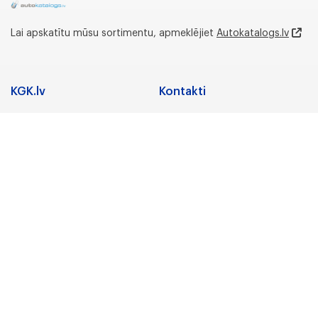
Lai apskatītu mūsu sortimentu, apmeklējiet
Autokatalogs.lv
KGK.lv
Kontakti
Adrese
Sadarbība
Nozares
Juridiskā adrese:
Preču zīmes
Gunāra Astras iela 3,
Rīga, LV-1084, Latvija
Karjera
Par uzņēmumu
Biroja un noliktavas
adrese:
KGK Grupa
Lidostas Parks 5,
“Vismaņi”,Mārupe,
KGK Grupa
Mārupes novads, LV-