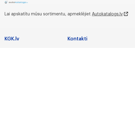
Lai apskatītu mūsu sortimentu, apmeklējiet
Autokatalogs.lv
KGK.lv
Kontakti
Adrese
Sadarbība
Nozares
Juridiskā adrese:
Preču zīmes
Gunāra Astras iela 3,
Rīga, LV-1084, Latvija
Karjera
Par uzņēmumu
Biroja un noliktavas
adrese:
KGK Grupa
Lidostas Parks 5,
“Vismaņi”,Mārupe,
KGK Grupa
Mārupes novads, LV-