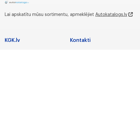
Lai apskatītu mūsu sortimentu, apmeklējiet
Autokatalogs.lv
KGK.lv
Kontakti
Adrese
Sadarbība
Nozares
Juridiskā adrese:
Preču zīmes
Gunāra Astras iela 3,
Rīga, LV-1084, Latvija
Karjera
Par uzņēmumu
Biroja un noliktavas
adrese:
KGK Grupa
Lidostas Parks 5,
“Vismaņi”,Mārupe,
KGK Grupa
Mārupes novads, LV-