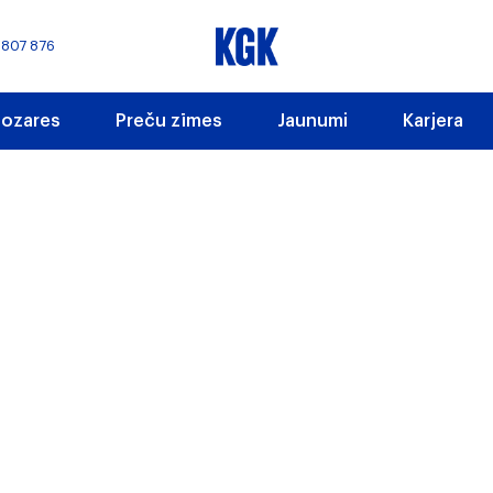
 807 876
ozares
Preču zīmes
Jaunumi
Karjera