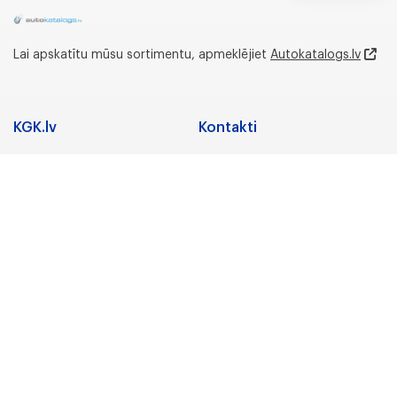
Lai apskatītu mūsu sortimentu, apmeklējiet
Autokatalogs.lv
KGK.lv
Kontakti
Adrese
Sadarbība
Nozares
Juridiskā adrese:
Preču zīmes
Gunāra Astras iela 3,
Rīga, LV-1084, Latvija
Karjera
Par uzņēmumu
Biroja un noliktavas
adrese:
KGK Grupa
Lidostas Parks 5,
“Vismaņi”,Mārupe,
KGK Grupa
Mārupes novads, LV-