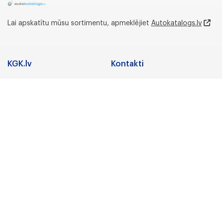
Lai apskatītu mūsu sortimentu, apmeklējiet
Autokatalogs.lv
KGK.lv
Kontakti
Adrese
Sadarbība
Nozares
Juridiskā adrese:
Preču zīmes
Gunāra Astras iela 3,
Rīga, LV-1084, Latvija
Karjera
Par uzņēmumu
Biroja un noliktavas
adrese:
KGK Grupa
Lidostas Parks 5,
“Vismaņi”,Mārupe,
KGK Grupa
Mārupes novads, LV-